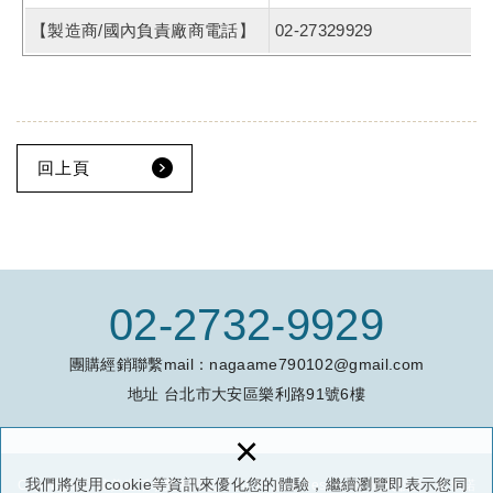
【製造商/國內負責廠商電話】
02-27329929
回上頁
02-2732-9929
團購經銷聯繫mail：
nagaame790102@gmail.com
地址
台北市大安區樂利路91號6樓
×
我們將使用cookie等資訊來優化您的體驗，繼續瀏覽即表示您同
Copyright © 臻美生活事業有限公司 All Rights Reserved.
網頁設計 : 多米諾