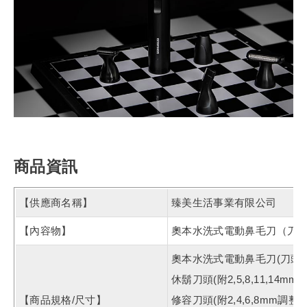
商品資訊
【供應商名稱】
臻美生活事業有限公司
【內容物】
奧本水洗式電動鼻毛刀（刀頭
奧本水洗式電動鼻毛刀(刀頭+
休鬍刀頭(附2,5,8,11,14m
【商品規格/尺寸】
修容刀頭(附2,4,6,8mm調整梳