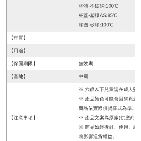
杯體-不鏽鋼:100℃
杯蓋-塑膠AS:85℃
膠圈-矽膠:100℃
【材質】
【用途】
【保固期限】
無效期
【產地】
中國
※ 六歲以下兒童請在成人監
※ 產品顏色可能會因網頁呈
商品依實際供貨樣式為準。
【注意事項】
※ 產品文案為原廠(供應商
※ 商品如經拆封、使用、或
將影響退貨權益。