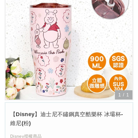
1
/
1
【Disney】迪士尼不鏽鋼真空酷樂杯 冰壩杯-
維尼(粉)
Disney授權商品