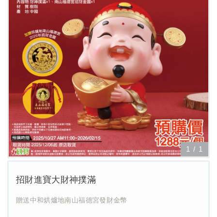
1
/
1
招財進寶大財神撲滿
贈送中和烘爐地南山福德宮發財金幣