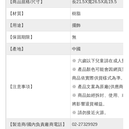
【商品規格/尺寸】
長21.5X寬26.5X高19.5
【材質】
樹脂
【用途】
擺飾
【保固期限】
無
【產地】
中國
※ 六歲以下兒童請在成人監
※ 產品顏色可能會因網頁呈
商品依實際供貨樣式為準。
【注意事項】
※ 產品文案為原廠(供應商
※ 商品如經拆封、使用、或
將影響退貨權益。
※ 請勿接近火源。
【製造商/國內負責廠商電話】
02-27329929