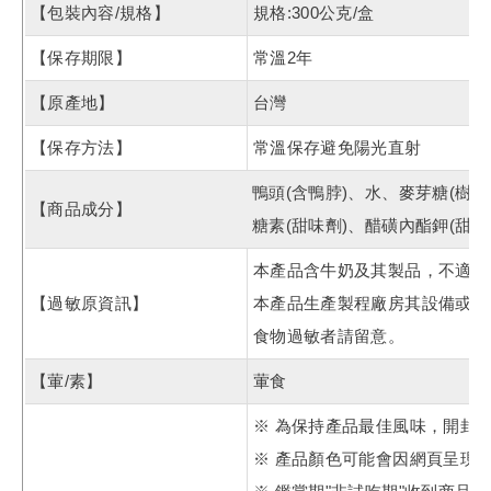
【包裝內容/規格】
規格:300公克/盒
【保存期限】
常溫2年
【原產地】
台灣
【保存方法】
常溫保存避免陽光直射
鴨頭(含鴨脖)、水、麥芽糖(
【商品成分】
糖素(甜味劑)、醋磺內酯鉀(甜味
本產品含牛奶及其製品，不適合
【過敏原資訊】
本產品生產製程廠房其設備或生
食物過敏者請留意。
【葷/素】
葷食
※ 為保持產品最佳風味，開封
※ 產品顏色可能會因網頁呈現