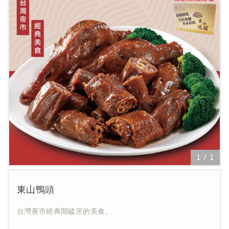
1
/
1
東山鴨頭
台灣夜市經典閒磕牙的美食。