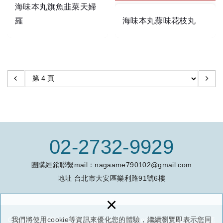
海味本丸旗魚韭菜天婦
羅
海味本丸蒜味花枝丸
【包裝內容/規格】
規格:500公克/包
添加韭菜的天婦羅，傳統
添新味
蒜味花枝更鮮更甜
【保存期限】
-18℃以下冷凍12個月
【原產地】
台灣
02-2732-9929
【保存方法】
團購經銷聯繫mail：
nagaame790102@gmail.com
-18℃以下冷凍保存&常溫
保存避免陽光直射
地址
台北市大安區樂利路91號6樓
×
【商品成分】
我們將使用cookie等資訊來優化您的體驗，繼續瀏覽即表示您同
Copyright © 臻美生活事業有限公司 All Rights Reserved.
網頁設計 : 多米諾
雞肉、樹薯澱粉、食鹽、