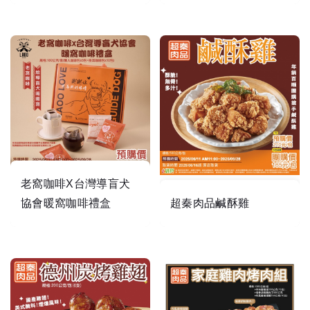
160年歷史的宜蘭傳奇美食
傳承6代，老店特調牛舌餅
老窩咖啡X台灣導盲犬
協會暖窩咖啡禮盒
超秦肉品鹹酥雞
年銷百噸團購搶手鹹酥雞
老窩咖啡給導盲犬暖暖窩
嚴選契作農場，國產雞胸
肉丁，以獨家配方製作調
味，8-12公克肉塊沾上地
瓜粉，7分預熱製作，鮮嫩