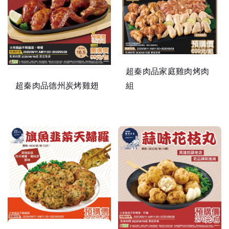
多汁。本產品為2017年世
大運選用。
超秦肉品家庭雞肉烤肉
商品資訊
超秦肉品德州炭烤雞翅
組
國產雞翅!美式醃料!煙燻風
味!
三種美味醃漬，立刻開烤!
【供應商名稱】
臻美生活事業有限公司
【食品與輸入業者登錄字
號】
F-166611376-00000-9